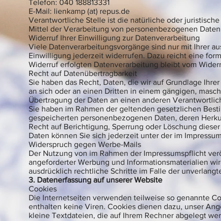
Telefon: 040 188813331
E-Mail: lienkamp (at) repus.de
Verantwortliche Stelle ist die natürliche oder juristis
Mittel der Verarbeitung von personenbezogenen Daten (
Widerruf Ihrer Einwilligung zur Datenverarbeitung
Viele Datenverarbeitungsvorgänge sind nur mit Ihrer aus
Einwilligung jederzeit widerrufen. Dazu reicht eine for
Widerruf erfolgten Datenverarbeitung bleibt vom Widerr
Recht auf Datenübertragbarkeit
Sie haben das Recht, Daten, die wir auf Grundlage Ihrer 
an sich oder an einen Dritten in einem gängigen, masch
Übertragung der Daten an einen anderen Verantwortliche
Sie haben im Rahmen der geltenden gesetzlichen Besti
gespeicherten personenbezogenen Daten, deren Herkun
Recht auf Berichtigung, Sperrung oder Löschung dies
Daten können Sie sich jederzeit unter der im Impres
Widerspruch gegen Werbe-Mails
Der Nutzung von im Rahmen der Impressumspflicht verö
angeforderter Werbung und Informationsmaterialien wird
ausdrücklich rechtliche Schritte im Falle der unverla
3. Datenerfassung auf unserer Website
Cookies
Die Internetseiten verwenden teilweise so genannte C
enthalten keine Viren. Cookies dienen dazu, unser Ange
kleine Textdateien, die auf Ihrem Rechner abgelegt wer