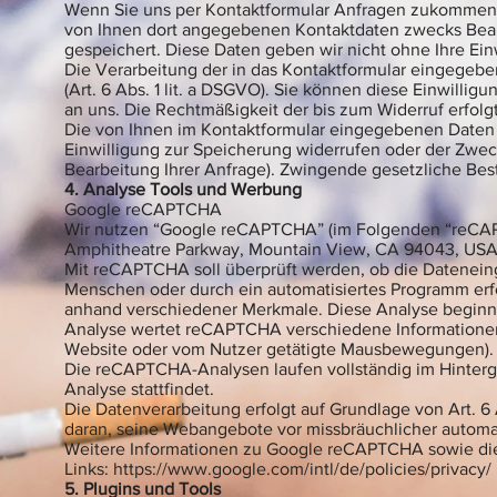
Wenn Sie uns per Kontaktformular Anfragen zukommen 
von Ihnen dort angegebenen Kontaktdaten zwecks Bearb
gespeichert. Diese Daten geben wir nicht ohne Ihre Einw
Die Verarbeitung der in das Kontaktformular eingegeben
(Art. 6 Abs. 1 lit. a DSGVO). Sie können diese Einwillig
an uns. Die Rechtmäßigkeit der bis zum Widerruf erfol
Die von Ihnen im Kontaktformular eingegebenen Daten ve
Einwilligung zur Speicherung widerrufen oder der Zweck
Bearbeitung Ihrer Anfrage). Zwingende gesetzliche Be
4. Analyse Tools und Werbung
Google reCAPTCHA
Wir nutzen “Google reCAPTCHA” (im Folgenden “reCAPTC
Amphitheatre Parkway, Mountain View, CA 94043, USA 
Mit reCAPTCHA soll überprüft werden, ob die Dateneing
Menschen oder durch ein automatisiertes Programm erf
anhand verschiedener Merkmale. Diese Analyse beginnt 
Analyse wertet reCAPTCHA verschiedene Informationen 
Website oder vom Nutzer getätigte Mausbewegungen). D
Die reCAPTCHA-Analysen laufen vollständig im Hinterg
Analyse stattfindet.
Die Datenverarbeitung erfolgt auf Grundlage von Art. 6 
daran, seine Webangebote vor missbräuchlicher automa
Weitere Informationen zu Google reCAPTCHA sowie di
Links:
https://www.google.com/intl/de/policies/privacy/
5. Plugins und Tools