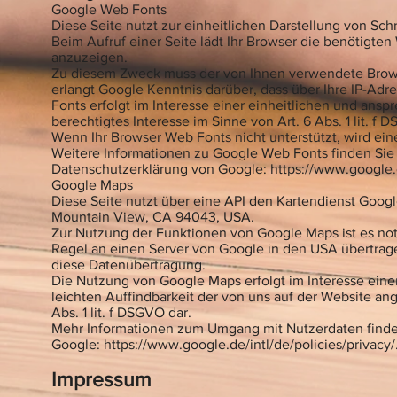
Google Web Fonts
Diese Seite nutzt zur einheitlichen Darstellung von Sch
Beim Aufruf einer Seite lädt Ihr Browser die benötigte
anzuzeigen.
Zu diesem Zweck muss der von Ihnen verwendete Brow
erlangt Google Kenntnis darüber, dass über Ihre IP-A
Fonts erfolgt im Interesse einer einheitlichen und ansp
berechtigtes Interesse im Sinne von Art. 6 Abs. 1 lit. f 
Wenn Ihr Browser Web Fonts nicht unterstützt, wird ein
Weitere Informationen zu Google Web Fonts finden Sie
Datenschutzerklärung von Google:
https://www.google.
Google Maps
Diese Seite nutzt über eine API den Kartendienst Googl
Mountain View, CA 94043, USA.
Zur Nutzung der Funktionen von Google Maps ist es not
Regel an einen Server von Google in den USA übertragen
diese Datenübertragung.
Die Nutzung von Google Maps erfolgt im Interesse ein
leichten Auffindbarkeit der von uns auf der Website ang
Abs. 1 lit. f DSGVO dar.
Mehr Informationen zum Umgang mit Nutzerdaten finden
Google:
https://www.google.de/intl/de/policies/privacy/
Impressum