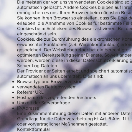
Die meisten der von uns verwendeten Cookies sind so 
automatisch gelöscht. Andere Cookies bleiben auf Ihre
ermöglichen es uns, Ihren Browser beim nächsten Bes
Sie können Ihren Browser so einstellen, dass Sie über 
erlauben, die Annahme von Cookies für bestimmte Fäll
Cookies beim Schließen des Browser aktivieren. Bei der
eingeschränkt sein.
Cookies, die zur Durchführung des elektronischen Kom
erwünschter Funktionen (z.B. Warenkorbfunktion) erforde
gespeichert. Der Websitebetreiber hat ein berechtigtes
optimierten Bereitstellung seiner Dienste. Soweit ander
werden, werden diese in dieser Datenschutzerklärung 
Server-Log-Dateien
Der Provider der Seiten erhebt und speichert automatis
automatisch an uns übermittelt. Dies sind:
Browsertyp und Browserversion
verwendetes Betriebssystem
Referrer URL
Hostname des zugreifenden Rechners
Uhrzeit der Serveranfrage
IP-Adresse
Eine Zusammenführung dieser Daten mit anderen Date
Grundlage für die Datenverarbeitung ist Art. 6 Abs. 1 li
oder vorvertraglicher Maßnahmen gestattet.
Kontaktformular